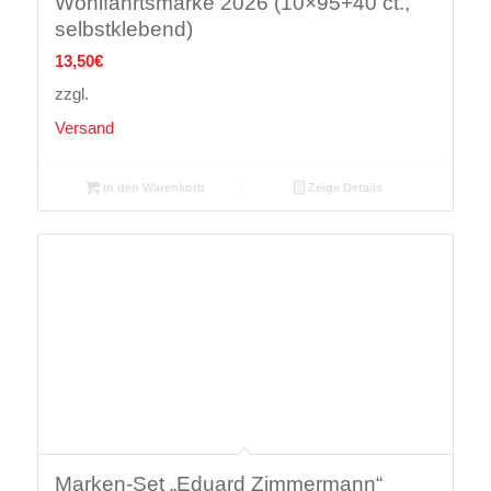
Wohlfahrtsmarke 2026 (10×95+40 ct.,
selbstklebend)
13,50
€
zzgl.
Versand
In den Warenkorb
Zeige Details
Marken-Set „Eduard Zimmermann“