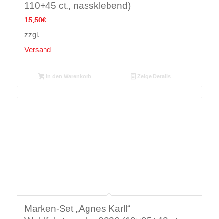
110+45 ct., nassklebend)
15,50
€
zzgl.
Versand
In den Warenkorb
Zeige Details
Marken-Set „Agnes Karll“